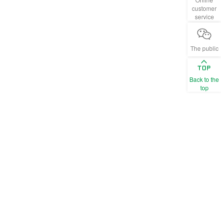
customer
service
The public
Back to the
top